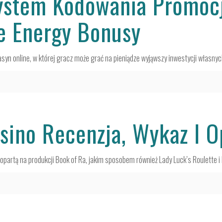
System Kodowania Promoc
ze Energy Bonusy
syn online, w której gracz może grać na pieniądze wyjąwszy inwestycji własny
sino Recenzja, Wykaz I 
opartą na produkcji Book of Ra, jakim sposobem również Lady Luck’s Roulette i