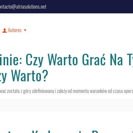
ontacto@atriasolutions.net
Autores
inie: Czy Warto Grać Na 
y Warto?
ać została z góry zdefiniowana i zależy od momentu warunków od czasu operator