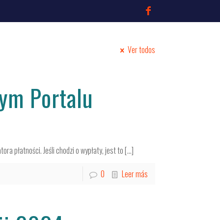
Ver todos
Tym Portalu
a płatności. Jeśli chodzi o wypłaty, jest to
[…]
0
Leer más