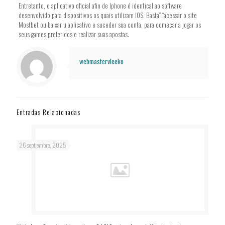
Entretanto, o aplicativo oficial afin de Iphone é identical ao software
desenvolvido para dispositivos os quais utilizam IOS. Basta” “acessar o site
Mostbet ou baixar u aplicativo e suceder sua conta, para começar a jogar os
seus games preferidos e realizar suas apostas.
webmastervleeko
Entradas Relacionadas
26 septiembre, 2025