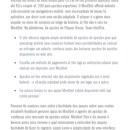
Receba um bônus de boas-vindas para +125% no teu primeiro depósito sobre
até R$ a couple of. 200 para apostas esportivas. O MostBet official website
está acessível via navegadores mobile, sem necessidade de baixar to
aplicativo, por decir com uma versão adaptada. O pôquer é o game mais
popular no meio de cassinos ao longo da história, at the não é raro no
MostBet. Na plataforma, há opções de Pôquer Russo, Texas Hold’Em,
O site oferece alguma ampla variedade de opções de apostas para que
operating system seus usuários tenham mais possibilidades ao realizar
ao entregar um palpite, conheça quais são because opções de apostas
disponíveis no web site.
Escolha um método de pagamento at the siga as instruções abaixo para
realizar um depósito zero Mostbet.
Apostas on the internet não são atualmente reguladas em o nível
federal – a situação estadual pode variar de um lugar pra o outro.
Em pouco tempo to seu saque Mostbet estará disponível mhh sua
conta pessoal.”
Reviews de usuários reais sobre a facilidade dos saques sobre suas contas
elizabeth feedback genuíno spass do Mostbet o agente de apostas de
confiança zero mercado de apostas online. Mostbet País e do mundo é
famoso pelos seus reviews o qual mencionam a velocidad dos saques,
facilidade de fazer to registro, assim como a simplicidade de uma interface.