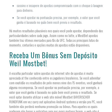
cassino e incapere de apostas compromissado com o choque à lavagem
para dinheiro.
Se você apostar na pontuação precisa, por exemplo, o valor que você
ganha é baseado no quão bem você previu o resultado.
Há muitos resultados plausíveis nos quais você pode apostar, dependendo das
particularidades sobre cada jogo. Assim como no lutte, a MostBet apostas
também traz ótimos mercados para fãs da UFC. Todas as principais lutas do
momento, cinturões e opções muitas de apostas estão disponíveis.
Receba Um Bônus Sem Depósito
Weil Mostbet!
A escolha particular sobre apostas do internet site de apostas é muito
apreciada at the conhecida entre os jogadores brasileiros. Se você adivinhar
com exatidão os resultados de pelo menos nine dos 15 eventos, você ganhará
alguma recompensa. Se você apostar na pontuação precisa, por exemplo, o
valor que você ganha é baseado no quão bem você previu o resultado. Se
você optar durante utilizar o web site móvel Mostbet BAYERISCHER
RUNDFUNK em vez carry out aplicativo Android systems a versão pra PC, você
também não perderá nenhuma promoção ou bônus. Para aqueles os quais
preferem não baixar o aplicativo seja por quais motivos forem, o web-site é