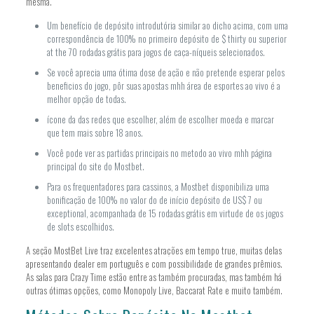
mesma.
Um benefício de depósito introdutória similar ao dicho acima, com uma
correspondência de 100% no primeiro depósito de $ thirty ou superior
at the 70 rodadas grátis para jogos de caça-níqueis selecionados.
Se você aprecia uma ótima dose de ação e não pretende esperar pelos
beneficios do jogo, pôr suas apostas mhh área de esportes ao vivo é a
melhor opção de todas.
ícone da das redes que escolher, além de escolher moeda e marcar
que tem mais sobre 18 anos.
Você pode ver as partidas principais no metodo ao vivo mhh página
principal do site do Mostbet.
Para os frequentadores para cassinos, a Mostbet disponibiliza uma
bonificação de 100% no valor do de início depósito de US$ 7 ou
exceptional, acompanhada de 15 rodadas grátis em virtude de os jogos
de slots escolhidos.
A seção MostBet Live traz excelentes atrações em tempo true, muitas delas
apresentando dealer em português e com possibilidade de grandes prêmios.
As salas para Crazy Time estão entre as também procuradas, mas também há
outras ótimas opções, como Monopoly Live, Baccarat Rate e muito também.