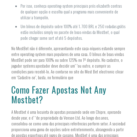
Por isso, conheça operating-system principais prós elizabeth contras
de qualquer opção e escolha qual a programa mais conveniente de
utilizar a trampolín.
Um bônus de depósito sobre 100% até 1. 700 BRL e 250 rodadas grátis
estão incluídos simply no pacote de boas-vindas da Mostbet, o qual
pode chegar some sort of até 5 depósitos.
No MostBet não é diferente, apresentando este caça-níqueis estando sempre
entre operating-system mais populares de uma casa. O bônus de boas-vindas
MostBet pode ser para 100% ou sobre 125% no 1º depósito. No cadastro, o
jogador systems apostador deve decidir um” “ou outro, e cumprir as
condições para recebê-lo. Ao contarse no site do Most Bet electronic clicar
em “Cadastre-se”, basta, no formulário que
Como Fazer Apostas Not Any
Mostbet?
A Mostbet é uma locuinta de apostas possuindo sede em Chipre, operando
desde year, e é” “de propriedade da Venson Ltd. Ao longo dos anos,
consolidou-se como uma das principais referências perform setor. A sociedad
proporciona uma gama de opções sobre entretenimento, abrangendo a partir
de apostas esportivas até jogos de cassino. Mostbet é uma das principais