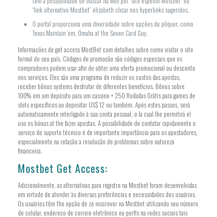
tem a possibilidade de buscar na web por “site espelho Mostbet” ou
“link alternativo Mostbet” elizabeth clicar nos hyperlinks sugeridos.
O portal proporciona uma diversidade sobre opções de pôquer, como
Texas Maintain ‘em, Omaha at the Seven Card Guy.
Informações de get access MostBet com detalhes sobre como visitar o site
formal do seu país. Códigos de promoção são códigos especiais que os
compradores podem usar afin de obter uma oferta promocional ou desconto
nos serviços. Eles são uma programa de reduzir os custos das apostas,
receber bônus systems desfrutar de diferentes benefícios. Bônus sobre
100% em um depósito para um cassino + 250 Rodadas Grátis para games de
slots específicos ao depositar US$ 12 ou também. Após estes passos, será
automaticamente interligado à sua conta pessoal, o la cual lhe permitirá el
uso os bónus at the fazer apostas. A possibilidade de contatar rapidamente o
serviço de suporte técnico é de importante importância para os apostadores,
especialmente na relação a resolução de problemas sobre natureza
financeira.
Mostbet Get Access:
Adicionalmente, as alternativas para registro na Mostbet foram desenvolvidas
em virtude de atender às diversas preferências e necessidades dos usuários.
Os usuários têm the opção de ze inscrever na Mostbet utilizando seu número
de celular, endereço de correio eletrônico ou perfis na redes sociais tais