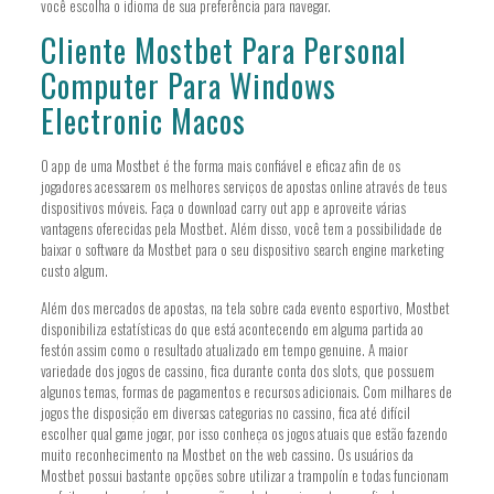
você escolha o idioma de sua preferência para navegar.
Cliente Mostbet Para Personal
Computer Para Windows
Electronic Macos
O app de uma Mostbet é the forma mais confiável e eficaz afin de os
jogadores acessarem os melhores serviços de apostas online através de teus
dispositivos móveis. Faça o download carry out app e aproveite várias
vantagens oferecidas pela Mostbet. Além disso, você tem a possibilidade de
baixar o software da Mostbet para o seu dispositivo search engine marketing
custo algum.
Além dos mercados de apostas, na tela sobre cada evento esportivo, Mostbet
disponibiliza estatísticas do que está acontecendo em alguma partida ao
festón assim como o resultado atualizado em tempo genuine. A maior
variedade dos jogos de cassino, fica durante conta dos slots, que possuem
algunos temas, formas de pagamentos e recursos adicionais. Com milhares de
jogos the disposição em diversas categorias no cassino, fica até difícil
escolher qual game jogar, por isso conheça os jogos atuais que estão fazendo
muito reconhecimento na Mostbet on the web cassino. Os usuários da
Mostbet possui bastante opções sobre utilizar a trampolín e todas funcionam