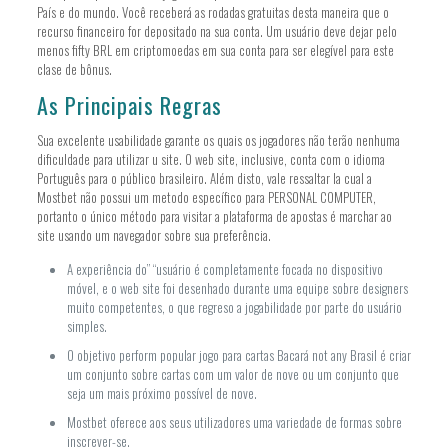
País e do mundo. Você receberá as rodadas gratuitas desta maneira que o
recurso financeiro for depositado na sua conta. Um usuário deve dejar pelo
menos fifty BRL em criptomoedas em sua conta para ser elegível para este
clase de bônus.
As Principais Regras
Sua excelente usabilidade garante os quais os jogadores não terão nenhuma
dificuldade para utilizar u site. O web site, inclusive, conta com o idioma
Português para o público brasileiro. Além disto, vale ressaltar la cual a
Mostbet não possui um metodo específico para PERSONAL COMPUTER,
portanto o único método para visitar a plataforma de apostas é marchar ao
site usando um navegador sobre sua preferência.
A experiência do” “usuário é completamente focada no dispositivo
móvel, e o web site foi desenhado durante uma equipe sobre designers
muito competentes, o que regreso a jogabilidade por parte do usuário
simples.
O objetivo perform popular jogo para cartas Bacará not any Brasil é criar
um conjunto sobre cartas com um valor de nove ou um conjunto que
seja um mais próximo possível de nove.
Mostbet oferece aos seus utilizadores uma variedade de formas sobre
inscrever-se.