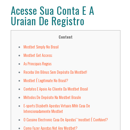
Acesse Sua Conta E A
Uraian De Registro
Content
Mostbet Simply No Brasil
Mostbet Get Access:
As Principais Regras
Receba Um Bônus Sem Depósito Da Mostbet!
Mostbet É Legitimate No Brasil?
Contatos E Apoio Ao Cliente Da Mostbet Brasil
Métodos De Depósito Na Mostbet Brasile
E-sports Elizabeth Apostas Virtuais Mhh Casa De
Intencionadamente Mostbet
O Cassino Electronic Casa De Apostas” “mostbet É Confiável?
Como Fazer Apostas Not Any Mostbet?